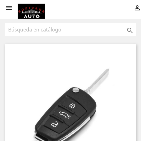


