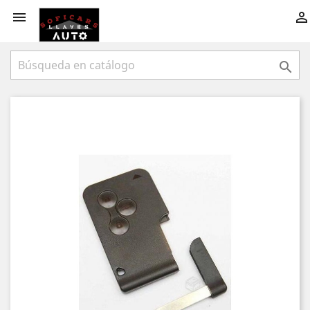


