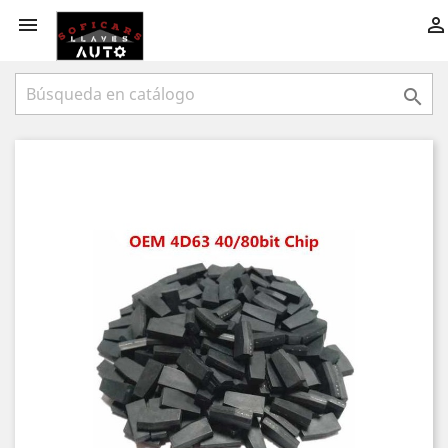


